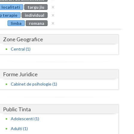
Buzau
localitati
targu jiu
p terapie
individual
Calarasi
limba
romana
Caras-Severin
Zone Geografice
Cluj
Central (1)
Constanta
Covasna
Forme Juridice
Dambovita
Cabinet de psihologie (1)
Dolj
Galati
Public Tinta
Giurgiu
Adolescenti (1)
Gorj
Adulti (1)