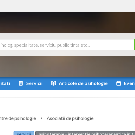
itati
Servicii
Articole
de psihologie
Even
tre de psihologie
Asociatii de psihologie
servicii
psihoterapie - interventie psihoterapeutica in t