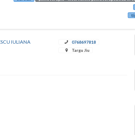
ti
ULESCU IULIANA
0768697818
Targu Jiu