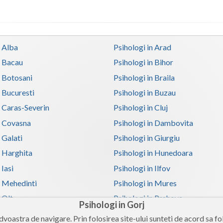
n Alba
Psihologi in Arad
n Bacau
Psihologi in Bihor
n Botosani
Psihologi in Braila
n Bucuresti
Psihologi in Buzau
n Caras-Severin
Psihologi in Cluj
n Covasna
Psihologi in Dambovita
 Galati
Psihologi in Giurgiu
n Harghita
Psihologi in Hunedoara
 Iasi
Psihologi in Ilfov
n Mehedinti
Psihologi in Mures
 Olt
Psihologi in Prahova
Psihologi in Gorj
n Satu-Mare
Psihologi in Sibiu
voastra de navigare. Prin folosirea site-ului sunteti de acord sa fol