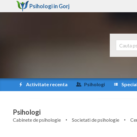
Psihologi in
Gorj
Activitate recenta
Psihologi
Special
Psihologi
Cabinete de psihologie
Societati de psihologie
Cen