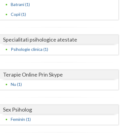
Harghita
Batrani (1)
Hunedoara
Copii (1)
Ialomita
Iasi
Specialitati psihologice atestate
Ilfov
Psihologie clinica (1)
Maramures
Mehedinti
Terapie Online Prin Skype
Nu (1)
Mures
Neamt
Sex Psiholog
Olt
Feminin (1)
Prahova
Salaj