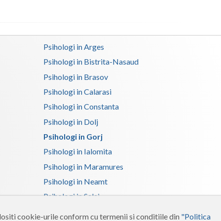
Satu-Mare
Sibiu
Psihologi in Arges
Suceava
Psihologi in Bistrita-Nasaud
Psihologi in Brasov
Teleorman
Psihologi in Calarasi
Timis
Psihologi in Constanta
Tulcea
Psihologi in Dolj
Valcea
Psihologi in Gorj
Psihologi in Ialomita
Vaslui
Psihologi in Maramures
Vrancea
Psihologi in Neamt
Psihologi in Salaj
Psihologi in Suceava
ositi cookie-urile conform cu termenii si conditiile din
"Politica