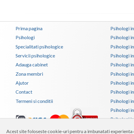
Prima pagina
Psihologi i
Psihologi
Psihologi i
Specialitati psihologice
Psihologi i
Servicii psihologice
Psihologi i
Adauga cabinet
Psihologi i
Zona membri
Psihologi i
Ajutor
Psihologi in
Contact
Psihologi i
Termeni si conditii
Psihologi in
Psihologi i
Psihologi in
Psihologi i
Acest site foloseste cookie-uri pentru a imbunatati experienta d
Copyright 2026 Reframing SRL