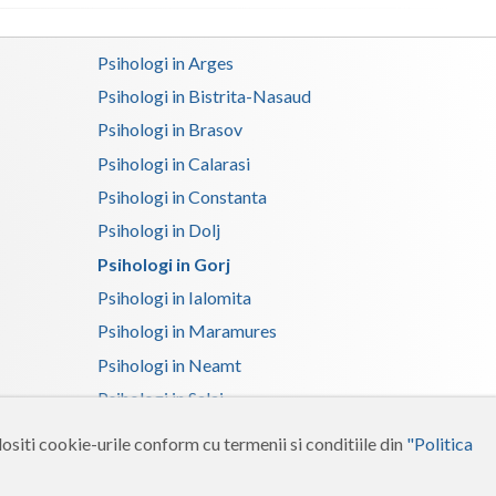
(1)
Interventie psihoterapeutica in tulburarea expr...
Psihologi in Arges
(1)
Psihologi in Bistrita-Nasaud
Interventie psihoterapeutica in tulburarea fono...
Psihologi in Brasov
(1)
Psihologi in Calarasi
Interventie psihoterapeutica in tulburari ale c... (1)
Psihologi in Constanta
Logopedie - Interventie psihoterapeutica in bal...
Psihologi in Dolj
(1)
Psihologi in Gorj
Logoterapie (1)
Psihologi in Ialomita
Logoterapie in tulburarile de comunicare (1)
Psihologi in Maramures
Psihologi in Neamt
Psihodiagnostic si evaluare clinica (1)
Psihologi in Salaj
Psihoterapie - Interventie psihoterapeutica in ... (1)
Psihologi in Suceava
Psihoterapie - Interventie psihoterapeutica in ... (1)
ositi cookie-urile conform cu termenii si conditiile din
"Politica
Psihologi in Tulcea
Psihoterapie - Interventie psihoterapeutica in ... (1)