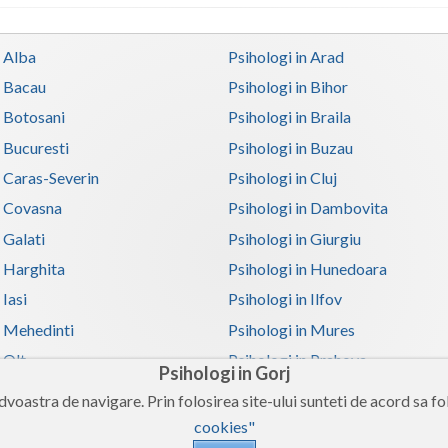
n Alba
Psihologi in Arad
n Bacau
Psihologi in Bihor
n Botosani
Psihologi in Braila
n Bucuresti
Psihologi in Buzau
n Caras-Severin
Psihologi in Cluj
n Covasna
Psihologi in Dambovita
 Galati
Psihologi in Giurgiu
n Harghita
Psihologi in Hunedoara
 Iasi
Psihologi in Ilfov
n Mehedinti
Psihologi in Mures
 Olt
Psihologi in Prahova
Psihologi in Gorj
n Satu-Mare
Psihologi in Sibiu
voastra de navigare. Prin folosirea site-ului sunteti de acord sa fol
n Teleorman
Psihologi in Timis
cookies"