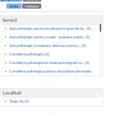
Buzau
limba
romana
Calarasi
Servicii
Caras-Severin
Aviz psihologic pentru incadrarea in grad de ha... (1)
Cluj
Aviz psihologic pentru scoala - evaluare psihol... (1)
Constanta
Aviz psihologic si evaluare clinica la cerere c... (1)
Consiliere psihologica (1)
Covasna
Consiliere psihologica in vederea integrarii so... (1)
Dambovita
Consiliere psihologica pentru dezvoltare personala
Dolj
(1)
Galati
Consiliere psihologica pentru persoane
Localitati
dependen... (1)
Giurgiu
Targu Jiu (1)
Consiliere psihologica pentru persoanele care s...
Gorj
(1)