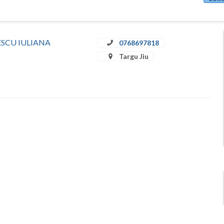
ULESCU IULIANA
0768697818
Targu Jiu