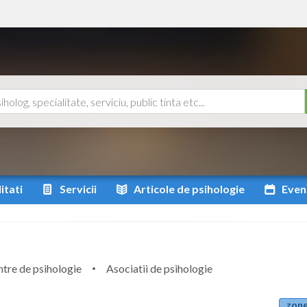
itati
Servicii
Articole
de psihologie
Even
tre de psihologie
Asociatii de psihologie
zone