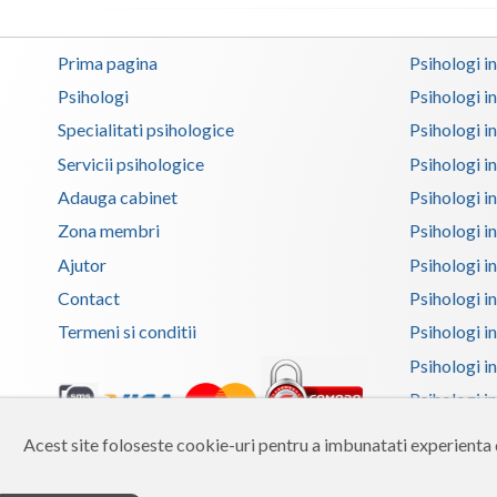
Prima pagina
Psihologi i
Psihologi
Psihologi i
Specialitati psihologice
Psihologi i
Servicii psihologice
Psihologi i
Adauga cabinet
Psihologi i
Zona membri
Psihologi i
Ajutor
Psihologi in
Contact
Psihologi i
Termeni si conditii
Psihologi in
Psihologi i
Psihologi in
Psihologi i
Acest site foloseste cookie-uri pentru a imbunatati experienta d
Copyright 2026 Reframing SRL
Psihologi i