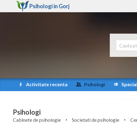
Psihologi in
Gorj
Activitate recenta
Psihologi
Special
Psihologi
Cabinete de psihologie
Societati de psihologie
Cen