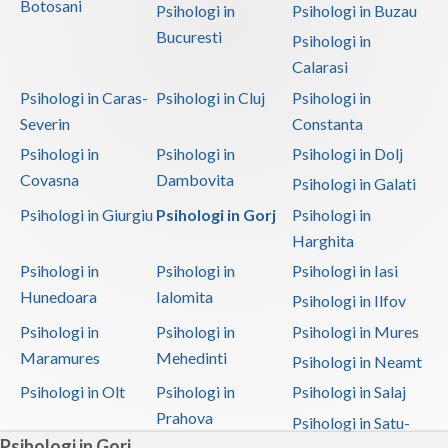
Botosani
Psihologi in
Psihologi in Buzau
Vaslui
Interventie psihoterapeutica in teama de
Bucuresti
Psihologi in
spatii publice, atac de panica,
Calarasi
Vrancea
...
Psihologi in Caras-
Psihologi in Cluj
Psihologi in
Severin
Constanta
Cabinet individual de psihologie
Psihologi in
Psihologi in
Psihologi in Dolj
DIMULESCU IULIANA SEVASTITA
a
adaugat o poza
Covasna
Dambovita
Psihologi in Galati
10 Septembrie 2018, 11:27
Psihologi in Giurgiu
Psihologi in Gorj
Psihologi in
Harghita
Psihologi in
Psihologi in
Psihologi in Iasi
Hunedoara
Ialomita
Psihologi in Ilfov
Psihologi in
Psihologi in
Psihologi in Mures
Maramures
Mehedinti
Psihologi in Neamt
Cabinet individual de psihologie
Psihologi in Olt
Psihologi in
Psihologi in Salaj
DIMULESCU IULIANA SEVASTITA
a
Prahova
adaugat o poza
Psihologi in Satu-
Psihologi in Gorj
10 Septembrie 2018, 11:26