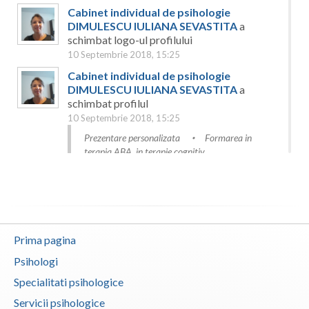
Dolj
Cabinet individual de psihologie
DIMULESCU IULIANA SEVASTITA
a
Galati
schimbat logo-ul profilului
10 Septembrie 2018, 15:25
Giurgiu
Cabinet individual de psihologie
Gorj
DIMULESCU IULIANA SEVASTITA
a
schimbat profilul
Harghita
10 Septembrie 2018, 15:25
Prezentare personalizata
Formarea in
Hunedoara
terapia ABA, in terapie cognitiv
comportamentala copii,adolescenti,
Ialomita
adulti,formare in...
Iasi
Cabinet individual de psihologie
Ilfov
DIMULESCU IULIANA SEVASTITA
a
Prima pagina
schimbat serviciile psihologice oferite
Maramures
10 Septembrie 2018, 12:02
Psihologi
Aviz psihologic pentru incadrarea in grad de
Mehedinti
Specialitati psihologice
handicap - evaluare psihologica clinica
Servicii psihologice
Mures