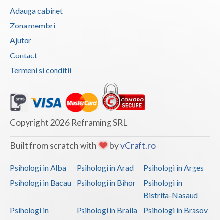
Cabinet individual de psihologie
Adauga cabinet
Neamt
DIMULESCU IULIANA SEVASTITA
a
Zona membri
actualizat tipul de terapie oferit
Olt
Ajutor
10 Septembrie 2018, 11:46
Familie
Contact
Prahova
Termeni si conditii
Grup
Salaj
Cabinet individual de psihologie
Satu-Mare
DIMULESCU IULIANA SEVASTITA
a
modificat serviciile psihologice oferite
Sibiu
Copyright 2026 Reframing SRL
10 Septembrie 2018, 11:45
Suceava
Consiliere psihologica in vederea integrarii
Built from scratch with
by
vCraft.ro
socio-profesionale a categoriilor de persoane
Teleorman
defavorizate
Psihologi in Alba
Psihologi in Arad
Psihologi in Arges
Consiliere psihologica privind orientarea in
Timis
Psihologi in Bacau
Psihologi in Bihor
Psihologi in
cariera si dezvoltarea profesionala
Tulcea
Bistrita-Nasaud
Educatie parentala pentru parinti sau alte
Psihologi in
Psihologi in Braila
Psihologi in Brasov
persoane implicate in cresterea si educarea
Valcea
copiilor