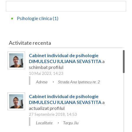
Botosani
Evenimente
Braila
Psihologie clinica (1)
Cabinet
Brasov
Membri
Bucuresti
Activitate recenta
Buzau
Cabinet individual de psihologie
DIMULESCU IULIANA SEVASTITA
a
Calarasi
schimbat profilul
10 Mai 2023, 14:23
Caras-Severin
Adresa
Strada Ana Ipatescu nr. 2
Cluj
Cabinet individual de psihologie
Constanta
DIMULESCU IULIANA SEVASTITA
a
actualizat profilul
Covasna
27 Septembrie 2018, 14:53
Dambovita
Localitate
Targu Jiu