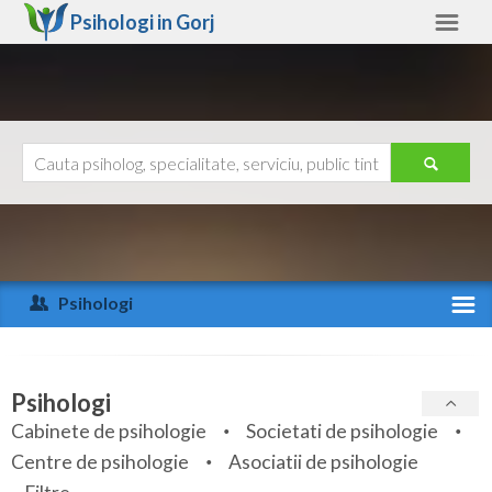
Psihologi in
Gorj
Gorj
Alte judete
Ajutor
Contact
Alba
Arad
Psihologi
Arges
Activitate recenta
Bacau
Specialitati
Psihologi
Bihor
Cabinete de psihologie
Societati de psihologie
Servicii
Centre de psihologie
Asociatii de psihologie
Bistrita-Nasaud
Articole