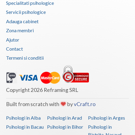
Psihoterapie - Interventie psihoterapeutica in ... (1)
Specialitati psihologice
Psihoterapie suportiva (1)
Servicii psihologice
Adauga cabinet
Terapii de scurta durata (1)
Zona membri
Ajutor
Contact
Termeni si conditii
Copyright 2026 Reframing SRL
Built from scratch with
by
vCraft.ro
Psihologi in Alba
Psihologi in Arad
Psihologi in Arges
Psihologi in Bacau
Psihologi in Bihor
Psihologi in
Bistrita-Nasaud