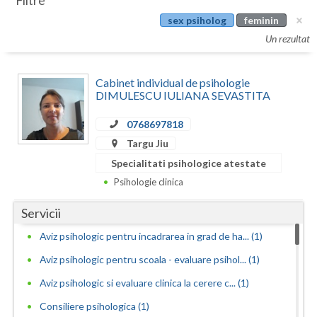
Filtre
Botosani
sex psiholog
feminin
Evenimente
Braila
Un rezultat
Cabinet
Brasov
Cabinet individual de psihologie
Membri
Bucuresti
DIMULESCU IULIANA SEVASTITA
Buzau
0768697818
Targu Jiu
Calarasi
Specialitati psihologice atestate
Caras-Severin
Psihologie clinica
Cluj
Servicii
Constanta
Aviz psihologic pentru incadrarea in grad de ha... (1)
Aviz psihologic pentru scoala - evaluare psihol... (1)
Covasna
Aviz psihologic si evaluare clinica la cerere c... (1)
Dambovita
Consiliere psihologica (1)