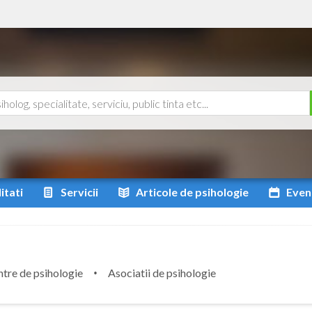
itati
Servicii
Articole
de psihologie
Even
tre de psihologie
Asociatii de psihologie