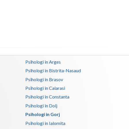
Buzau
Calarasi
Caras-Severin
Cluj
Constanta
Covasna
Psihologi in Arges
Psihologi in Bistrita-Nasaud
Dambovita
Psihologi in Brasov
Dolj
Psihologi in Calarasi
Galati
Psihologi in Constanta
Psihologi in Dolj
Giurgiu
Psihologi in Gorj
Gorj
Psihologi in Ialomita