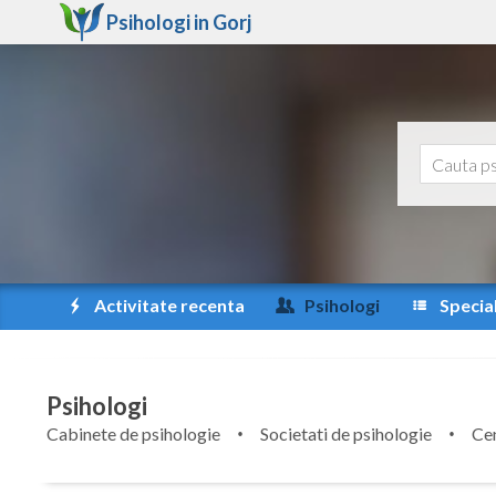
Psihologi in
Gorj
Activitate recenta
Psihologi
Special
Psihologi
Cabinete de psihologie
Societati de psihologie
Cen