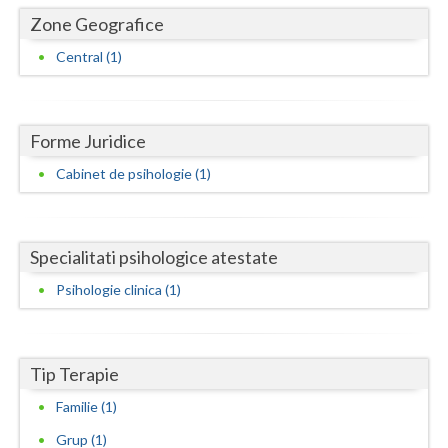
Dolj
Zone Geografice
Galati
Central (1)
Giurgiu
Gorj
Forme Juridice
Harghita
Cabinet de psihologie (1)
Hunedoara
Ialomita
Specialitati psihologice atestate
Iasi
Psihologie clinica (1)
Ilfov
Maramures
Tip Terapie
Mehedinti
Familie (1)
Grup (1)
Mures