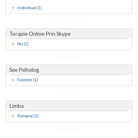
Individual (1)
Neamt
Olt
Terapie Online Prin Skype
Prahova
Nu (1)
Salaj
Satu-Mare
Sex Psiholog
Sibiu
Feminin (1)
Suceava
Teleorman
Limba
Timis
Romana (1)
Tulcea
Valcea