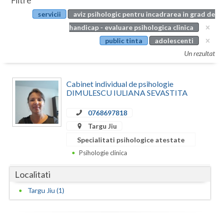
Filtre
Botosani
servicii
aviz psihologic pentru incadrarea in grad de
Evenimente
Braila
handicap - evaluare psihologica clinica
Cabinet
public tinta
adolescenti
Brasov
Un rezultat
Membri
Bucuresti
Cabinet individual de psihologie
Buzau
DIMULESCU IULIANA SEVASTITA
Calarasi
0768697818
Caras-Severin
Targu Jiu
Specialitati psihologice atestate
Cluj
Psihologie clinica
Constanta
Localitati
Covasna
Targu Jiu (1)
Dambovita