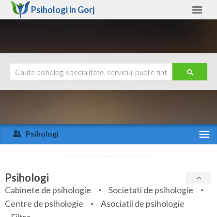
Psihologi in
Gorj
Gorj
Alte judete
Ajutor
Contact
Alba
Arad
Psihologi
Arges
Activitate recenta
Bacau
Specialitati
Psihologi
Bihor
Cabinete de psihologie
Societati de psihologie
Servicii
Centre de psihologie
Asociatii de psihologie
Bistrita-Nasaud
Articole