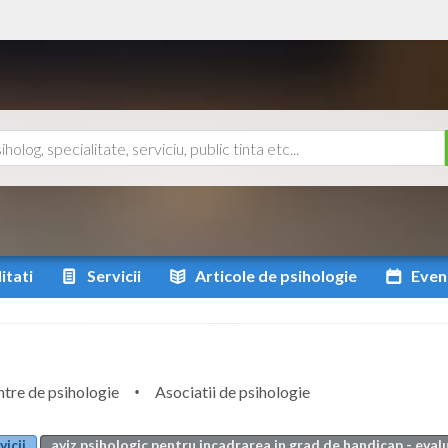
itati
Servicii
Articole
de psihologie
Even
tre de psihologie
Asociatii de psihologie
vicii
aviz psihologic pentru incadrarea in grad de handicap - evalu