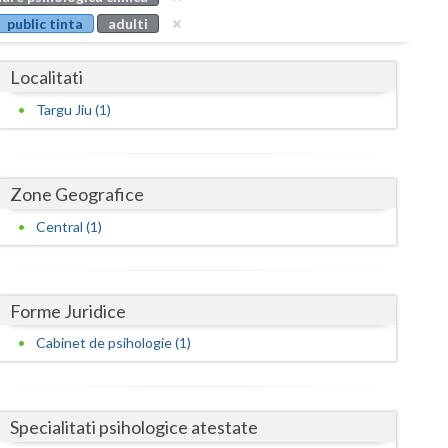
Buzau
public tinta
adulti
Calarasi
Localitati
Caras-Severin
Targu Jiu (1)
Cluj
Constanta
Zone Geografice
Covasna
Central (1)
Dambovita
Dolj
Forme Juridice
Galati
Cabinet de psihologie (1)
Giurgiu
Gorj
Specialitati psihologice atestate