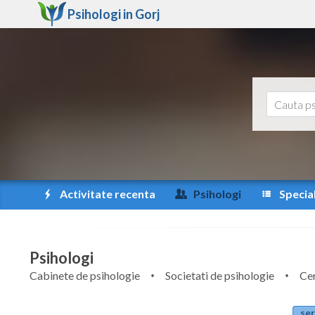
Psihologi in
Gorj
Activitate recenta
Psihologi
Special
Psihologi
Cabinete de psihologie
Societati de psihologie
Cen
ser