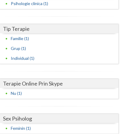
Harghita
Psihologie clinica (1)
Hunedoara
Ialomita
Tip Terapie
Iasi
Familie (1)
Grup (1)
Ilfov
Individual (1)
Maramures
Mehedinti
Terapie Online Prin Skype
Mures
Nu (1)
Neamt
Olt
Sex Psiholog
Prahova
Feminin (1)
Salaj