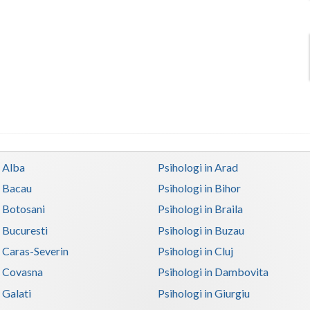
n Alba
Psihologi in Arad
n Bacau
Psihologi in Bihor
n Botosani
Psihologi in Braila
n Bucuresti
Psihologi in Buzau
n Caras-Severin
Psihologi in Cluj
n Covasna
Psihologi in Dambovita
 Galati
Psihologi in Giurgiu