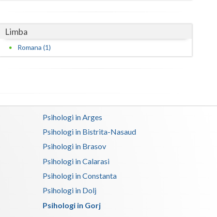
Satu-Mare
Limba
Sibiu
Romana (1)
Suceava
Teleorman
Timis
Tulcea
Psihologi in Arges
Psihologi in Bistrita-Nasaud
Valcea
Psihologi in Brasov
Vaslui
Psihologi in Calarasi
Vrancea
Psihologi in Constanta
Psihologi in Dolj
Psihologi in Gorj