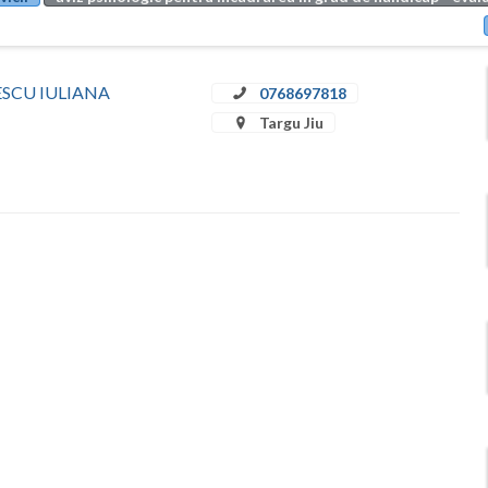
ULESCU IULIANA
0768697818
Targu Jiu