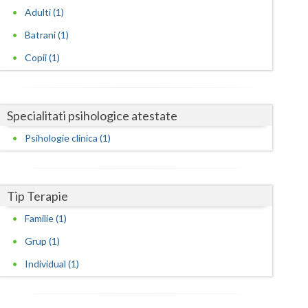
Harghita
Adulti (1)
Hunedoara
Batrani (1)
Ialomita
Copii (1)
Iasi
Ilfov
Specialitati psihologice atestate
Psihologie clinica (1)
Maramures
Mehedinti
Tip Terapie
Mures
Familie (1)
Neamt
Grup (1)
Olt
Individual (1)
Prahova
Salaj