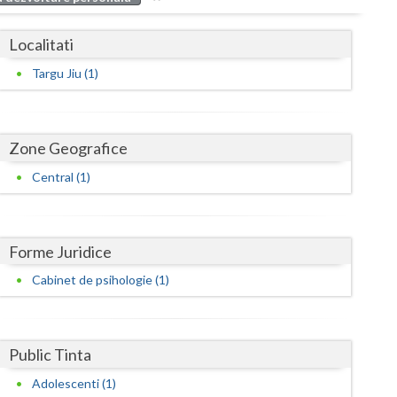
Buzau
Localitati
Calarasi
Targu Jiu (1)
Caras-Severin
Cluj
Zone Geografice
Constanta
Central (1)
Covasna
Dambovita
Forme Juridice
Dolj
Cabinet de psihologie (1)
Galati
Giurgiu
Public Tinta
Gorj
Adolescenti (1)