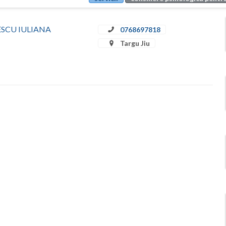
ULESCU IULIANA
0768697818
Targu Jiu