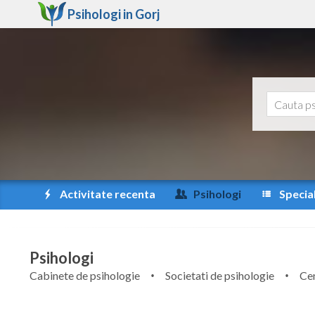
Psihologi in
Gorj
Activitate recenta
Psihologi
Special
Psihologi
Cabinete de psihologie
Societati de psihologie
Cen