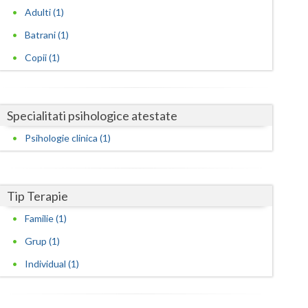
Harghita
Adulti (1)
Hunedoara
Batrani (1)
Ialomita
Copii (1)
Iasi
Ilfov
Specialitati psihologice atestate
Psihologie clinica (1)
Maramures
Mehedinti
Tip Terapie
Mures
Familie (1)
Neamt
Grup (1)
Olt
Individual (1)
Prahova
Salaj