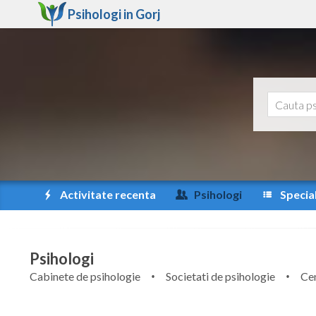
Psihologi in
Gorj
Activitate recenta
Psihologi
Special
Psihologi
Cabinete de psihologie
Societati de psihologie
Cen