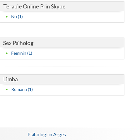
Terapie Online Prin Skype
Satu-Mare
Nu (1)
Sibiu
Suceava
Sex Psiholog
Teleorman
Feminin (1)
Timis
Tulcea
Limba
Valcea
Romana (1)
Vaslui
Vrancea
Psihologi in Arges