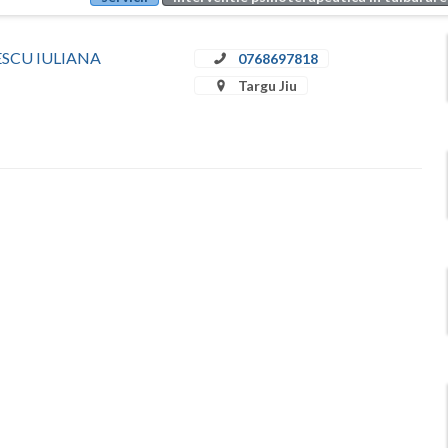
ULESCU IULIANA
0768697818
Targu Jiu