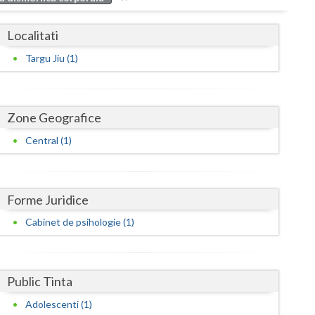
Buzau
Localitati
Calarasi
Targu Jiu (1)
Caras-Severin
Cluj
Zone Geografice
Constanta
Central (1)
Covasna
Dambovita
Forme Juridice
Dolj
Cabinet de psihologie (1)
Galati
Giurgiu
Public Tinta
Gorj
Adolescenti (1)