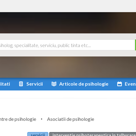
itati
Servicii
Articole
de psihologie
Even
tre de psihologie
Asociatii de psihologie
servicii
interventie psihoterapeutica in tulburare