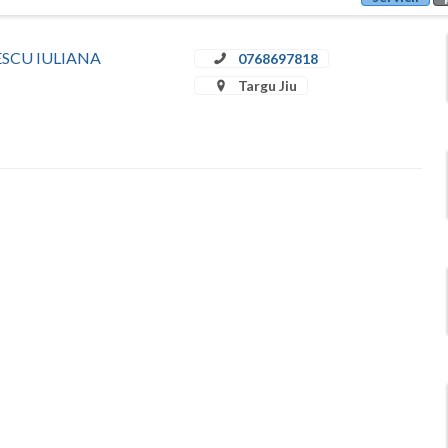
ULESCU IULIANA
0768697818
Targu Jiu