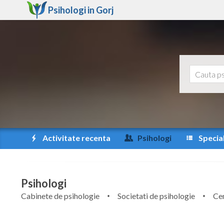
Psihologi in
Gorj
Activitate recenta
Psihologi
Special
Psihologi
Cabinete de psihologie
Societati de psihologie
Cen