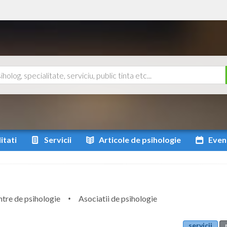
itati
Servicii
Articole
de psihologie
Even
tre de psihologie
Asociatii de psihologie
servicii