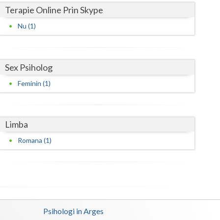
Terapie Online Prin Skype
Satu-Mare
Nu (1)
Sibiu
Suceava
Sex Psiholog
Teleorman
Feminin (1)
Timis
Tulcea
Limba
Valcea
Romana (1)
Vaslui
Vrancea
Psihologi in Arges