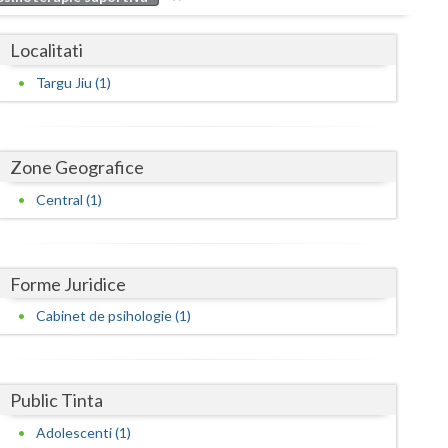
Buzau
Localitati
Calarasi
Targu Jiu (1)
Caras-Severin
Cluj
Zone Geografice
Constanta
Central (1)
Covasna
Dambovita
Forme Juridice
Dolj
Cabinet de psihologie (1)
Galati
Giurgiu
Public Tinta
Gorj
Adolescenti (1)