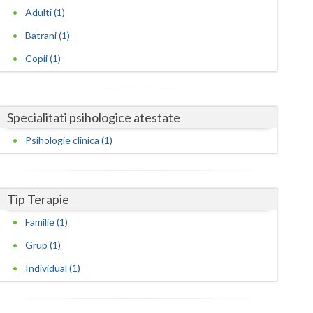
Harghita
Adulti (1)
Hunedoara
Batrani (1)
Ialomita
Copii (1)
Iasi
Ilfov
Specialitati psihologice atestate
Psihologie clinica (1)
Maramures
Mehedinti
Tip Terapie
Mures
Familie (1)
Neamt
Grup (1)
Olt
Individual (1)
Prahova
Salaj